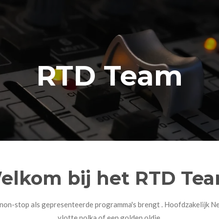
RTD Team
elkom bij het RTD Tea
l non-stop als gepresenteerde programma's brengt . Hoofdzakelijk N
vlotte polka of een golden oldie.