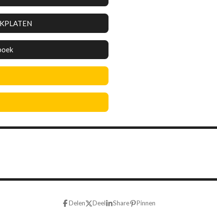
EKPLATEN
boek
Delen
Deel
Share
Pinnen