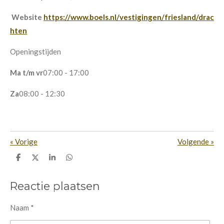
Website
https://www.boels.nl/vestigingen/friesland/drac
hten
Openingstijden
Ma t/m vr
07:00 - 17:00
Za
08:00 - 12:30
«
Vorige
Volgende
»
D
D
S
D
e
e
h
e
l
e
a
l
e
l
r
e
Reactie plaatsen
n
e
n
Naam *