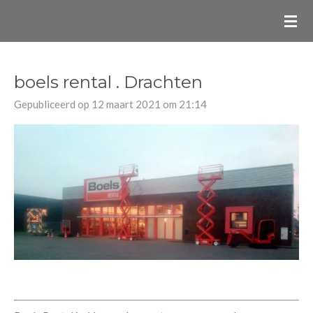
Ga
direct
naar
de
boels rental . Drachten
hoofdinhoud
Gepubliceerd op 12 maart 2021 om 21:14